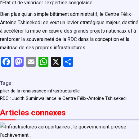
l’État et de valoriser l’expertise congolaise.
Bien plus qu’un simple bâtiment administratif, le Centre Félix-
Antoine Tshisekedi se veut un levier stratégique majeur, destiné
à accélérer la mise en œuvre des grands projets nationaux et à
renforcer la souveraineté de la RDC dans la conception et la
maîtrise de ses propres infrastructures.
F
M
E
W
X
P
a
a
m
h
ar
ce
st
ail
at
ta
Tags:
b
o
s
g
pilier de la renaissance infrastructurelle
RDC : Judith Suminwa lance le Centre Félix-Antoine Tshisekedi
o
d
A
er
o
o
p
Articles connexe
s
k
n
p