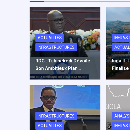
k
n
p
ACTUALITÉS
INFRAS
INFRASTRUCTURES
ACTUAL
RDC : Tshisekedi Dévoile
Inga II 
Son Ambitieux Plan…
Finalise
INFRASTRUCTURES
ANALYS
ACTUALITÉS
INFRAS