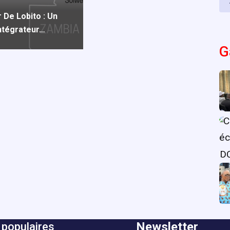
 De Lobito : Un
Intégrateur…
G
Newsletter
 populaires