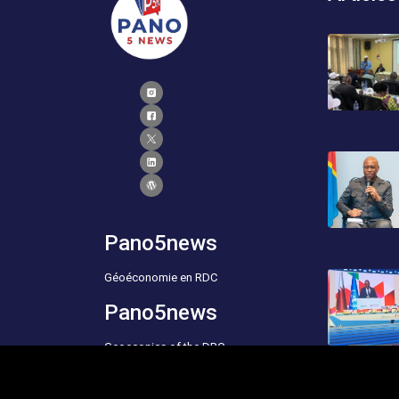
Pano5news
Géoéconomie en RDC
Pano5news
Geoeconics of the DRC