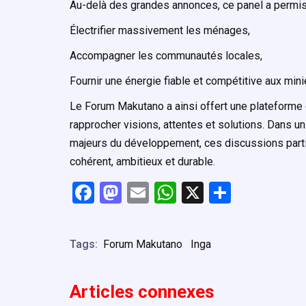
Au-delà des grandes annonces, ce panel a permis au
Électrifier massivement les ménages,
Accompagner les communautés locales,
Fournir une énergie fiable et compétitive aux min
Le Forum Makutano a ainsi offert une plateforme d
rapprocher visions, attentes et solutions. Dans un
majeurs du développement, ces discussions partic
cohérent, ambitieux et durable.
F
M
E
W
X
P
a
a
m
h
ar
ce
st
ail
at
ta
Tags:
Forum Makutano
Inga
b
o
s
g
o
d
A
er
Articles connexe
s
o
o
p