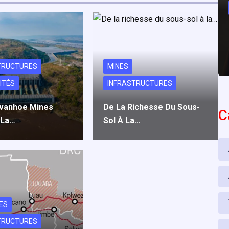
TRUCTURES
MINES
ITÉS
INFRASTRUCTURES
: Ivanhoe Mines
De La Richesse Du Sous-
C
 La…
Sol À La…
ES
TRUCTURES