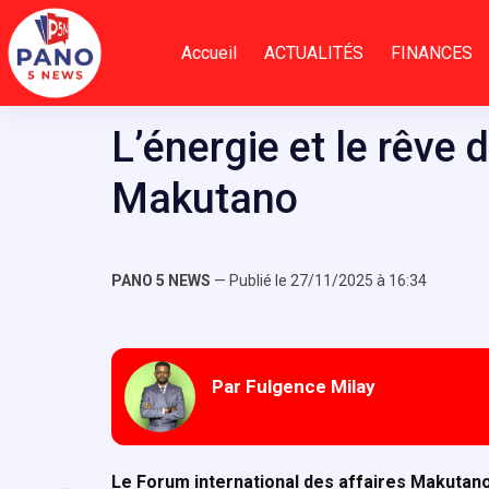
Passer
au
Accueil
ACTUALITÉS
FINANCES
contenu
L’énergie et le rêv
Makutano
PANO 5 NEWS
— Publié le 27/11/2025 à 16:34
Par Fulgence Milay
Le Forum international des affaires Makutan