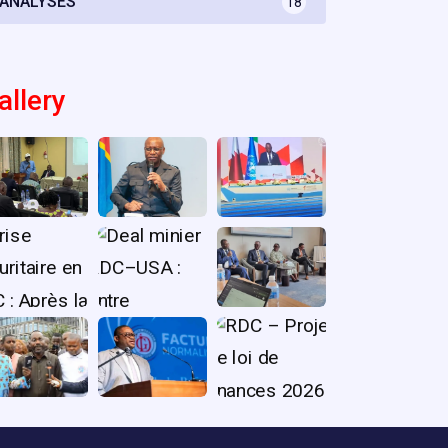
ANALYSES
18
allery