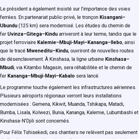
Le président a également insisté sur l’importance des voies
ferrées. En partenariat public-privé, le tronçon
Kisangani–
Ubundu
(125 km) sera modernisé. Les études du chemin de
fer
Uvinza–Gitega–Kindu
arriveront à leur terme, tandis que le
projet ferroviaire
Kalemie–Mbuji-Mayi–Kananga–Ilebo
, ainsi
que le tracé
Mweneditu–Kindu
, ouvriront de nouvelles routes
de désenclavement. À Kinshasa, la ligne urbaine
Kinshasa–
Mbudi
, via Kitambo Magasin, sera réhabilitée et le chemin de
fer
Kananga–Mbuji-Mayi–Kabalo
sera lancé.
Le programme touche également les infrastructures aériennes.
Plusieurs aéroports régionaux verront leurs installations
modernisées : Gemena, Kikwit, Muanda, Tshikapa, Matadi,
Bumba, Lisala, Kolwezi, Bunia, Kananga, Kalemie, Lubumbashi et
Kinshasa-N’Djili sont concernés.
Pour Félix Tshisekedi, ces chantiers ne relèvent pas seulement