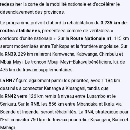
redessiner la carte de la mobilité nationale et d’accélérer le
désenclavement des provinces.
Le programme prévoit d’abord la réhabilitation de
3 735 km de
routes stabilisées
, présentées comme de véritables «
corridors d’unité nationale ». Sur la
Route Nationale n1
, 115 km
seront modernisés entre Tshikapa et la frontière angolaise. Sur
la
RN39
, 229 km relieront Kamwecha, Kabwanga, Chimbulu et
Mbuji-Mayi. Le tronçon Mbuji-Mayi–Bukavu bénéficiera, lui, de
475 km de travaux supplémentaires.
La
RN7
figure également parmi les priorités, avec 1 184 km
destinés à connecter Kananga à Kisangani, tandis que
la
RN42
verra 126 km remis à niveau entre Lusambo et le
Sankuru. Sur la
RN8
, les 856 km entre Mbandaka et Ikela, via
Boende et Ingende, seront réhabilités. La
RN4
, stratégique pour
l’Est, connaîtra 750 km de travaux pour relier Kisangani, Bunia et
Mahagi.