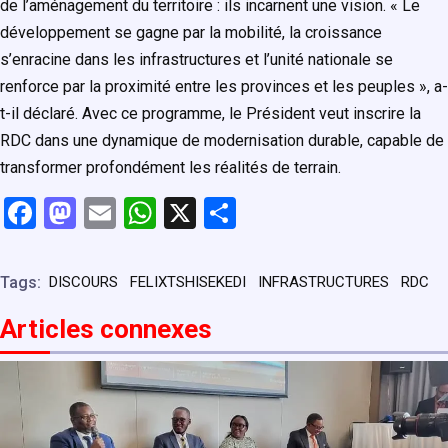
de l’aménagement du territoire : ils incarnent une vision. « Le
développement se gagne par la mobilité, la croissance
s’enracine dans les infrastructures et l’unité nationale se
renforce par la proximité entre les provinces et les peuples », a-
t-il déclaré. Avec ce programme, le Président veut inscrire la
RDC dans une dynamique de modernisation durable, capable de
transformer profondément les réalités de terrain.
F
M
E
W
X
P
a
a
m
h
ar
ce
st
ail
at
ta
Tags:
DISCOURS
FELIXTSHISEKEDI
INFRASTRUCTURES
RDC
b
o
s
g
Articles connexe
s
o
d
A
er
o
o
p
k
n
p