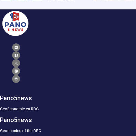
Pano5news
Géoéconomie en RDC
Pano5news
Geoeconics of the DRC