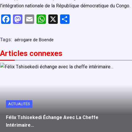
l’intégration nationale de la République démocratique du Congo.
F
M
E
W
X
P
a
a
m
h
ar
ce
st
ail
at
ta
Tags:
aérogare de Boende
b
o
s
g
Articles connexe
s
o
d
A
er
o
o
p
k
n
p
ACTUALITÉS
Félix Tshisekedi Échange Avec La Cheffe
Intérimaire…