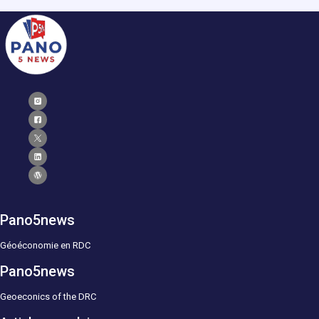
Pano5news
Géoéconomie en RDC
Pano5news
Geoeconics of the DRC