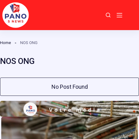
Passer
au
contenu
Home
NOS ONG
NOS ONG
No Post Found