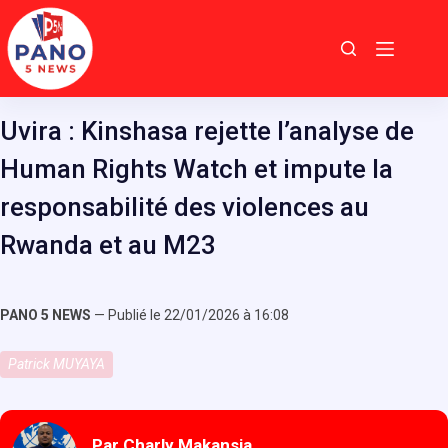
Passer
au
contenu
Uvira : Kinshasa rejette l’analyse de
Human Rights Watch et impute la
responsabilité des violences au
Rwanda et au M23
PANO 5 NEWS
— Publié le 22/01/2026 à 16:08
Patrick MUYAYA
Par Charly Makansia