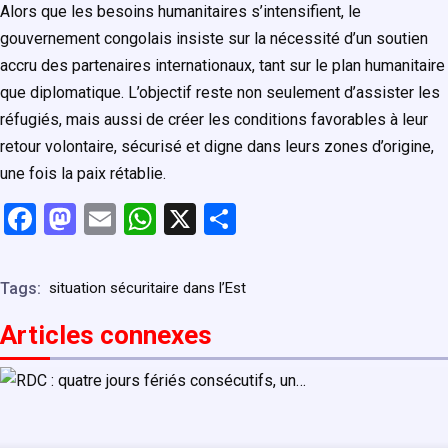
Alors que les besoins humanitaires s’intensifient, le
gouvernement congolais insiste sur la nécessité d’un soutien
accru des partenaires internationaux, tant sur le plan humanitaire
que diplomatique. L’objectif reste non seulement d’assister les
réfugiés, mais aussi de créer les conditions favorables à leur
retour volontaire, sécurisé et digne dans leurs zones d’origine,
une fois la paix rétablie.
F
M
E
W
X
P
a
a
m
h
ar
ce
st
ail
at
ta
Tags:
situation sécuritaire dans l’Est
b
o
s
g
Articles connexe
s
o
d
A
er
o
o
p
k
n
p