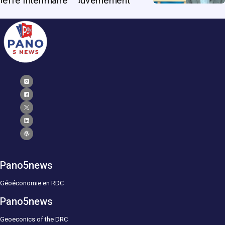
Pano5news
Géoéconomie en RDC
Pano5news
Geoeconics of the DRC