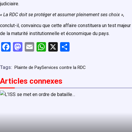
judiciaire.
« La RDC doit se protéger et assumer pleinement ses choix »
,
conclut-il, convaincu que cette affaire constituera un test majeur
de la maturité institutionnelle et économique du pays.
F
M
E
W
X
P
a
a
m
h
ar
ce
st
ail
at
ta
Tags:
Plainte de PayServices contre la RDC
b
o
s
g
Articles connexe
s
o
d
A
er
o
o
p
k
n
p