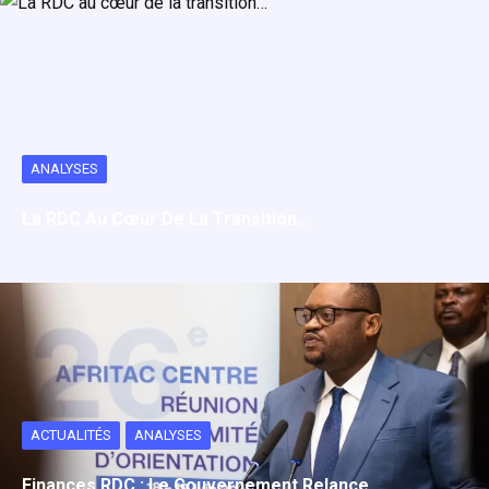
ANALYSES
La RDC Au Cœur De La Transition…
ACTUALITÉS
ANALYSES
Finances RDC : Le Gouvernement Relance