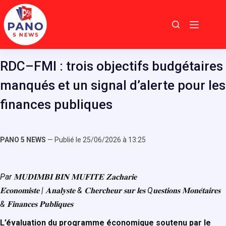
Passer
au
contenu
RDC–FMI : trois objectifs budgétaires
manqués et un signal d’alerte pour les
finances publiques
PANO 5 NEWS
— Publié le 25/06/2026 à 13:25
Par
𝐌𝐔𝐃𝐈𝐌𝐁𝐈 𝐁𝐈𝐍 𝐌𝐔𝐅𝐈𝐓𝐄 𝐙𝐚𝐜𝐡𝐚𝐫𝐢𝐞
𝐄́𝐜𝐨𝐧𝐨𝐦𝐢𝐬𝐭𝐞 | 𝐀𝐧𝐚𝐥𝐲𝐬𝐭𝐞 & 𝐂𝐡𝐞𝐫𝐜𝐡𝐞𝐮𝐫 𝐬𝐮𝐫 𝐥𝐞𝐬 Q𝐮𝐞𝐬𝐭𝐢𝐨𝐧𝐬 𝐌𝐨𝐧𝐞́𝐭𝐚𝐢𝐫𝐞𝐬
& 𝐅𝐢𝐧𝐚𝐧𝐜𝐞𝐬 𝐏𝐮𝐛𝐥𝐢𝐪𝐮𝐞𝐬
L’évaluation du programme économique soutenu par le