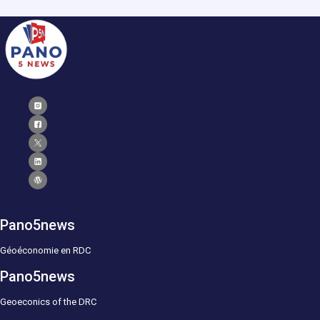
Pano5news
Géoéconomie en RDC
Pano5news
Geoeconics of the DRC