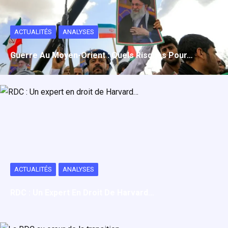
p
a
p
g
ACTUALITÉS
ANALYSES
e
r
Guerre Au Moyen-Orient : Quels Risques Pour…
ACTUALITÉS
ANALYSES
RDC : Un Expert En Droit De Harvard…