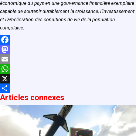
économique du pays en une gouvernance financière exemplaire
capable de soutenir durablement la croissance, l’investissement
et l’amélioration des conditions de vie de la population
congolaise.
F
a
M
c
a
E
e
s
m
W
b
t
a
h
X
Articles connexe
s
o
o
i
a
P
o
d
l
t
a
k
o
s
r
n
A
t