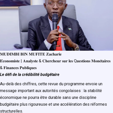
𝐌𝐔𝐃𝐈𝐌𝐁𝐈 𝐁𝐈𝐍 𝐌𝐔𝐅𝐈𝐓𝐄 𝐙𝐚𝐜𝐡𝐚𝐫𝐢𝐞
𝐄́𝐜𝐨𝐧𝐨𝐦𝐢𝐬𝐭𝐞 | 𝐀𝐧𝐚𝐥𝐲𝐬𝐭𝐞 & 𝐂𝐡𝐞𝐫𝐜𝐡𝐞𝐮𝐫 𝐬𝐮𝐫 𝐥𝐞𝐬 Q𝐮𝐞𝐬𝐭𝐢𝐨𝐧𝐬 𝐌𝐨𝐧𝐞́𝐭𝐚𝐢𝐫𝐞𝐬
& 𝐅𝐢𝐧𝐚𝐧𝐜𝐞𝐬 𝐏𝐮𝐛𝐥𝐢𝐪𝐮𝐞𝐬
Le défi de la crédibilité budgétaire
Au-delà des chiffres, cette revue du programme envoie un
message important aux autorités congolaises : la stabilité
économique ne pourra être durable sans une discipline
budgétaire plus rigoureuse et une accélération des réformes
structurelles.