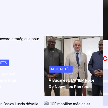
C
ITÉS
ACTUALITÉS
n Accord
ique Pour
À Bucarest, L’ANEP Pose
er…
De Nouvelles Pierres…