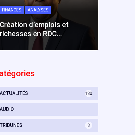
FINANCES
ANALYSES
Création d’emplois et
richesses en RDC…
atégories
ACTUALITÉS
180
AUDIO
TRIBUNES
3