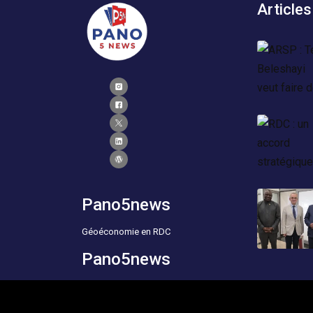
Articles
Pano5news
Géoéconomie en RDC
Pano5news
Geoeconics of the DRC