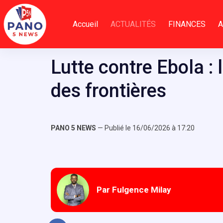
Passer
au
Accueil
ACTUALITÉS
FINANCES
A
contenu
Lutte contre Ebola :
des frontières
PANO 5 NEWS
— Publié le 16/06/2026 à 17:20
Par Fulgence Milay