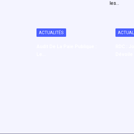
ACTUALITÉS
ACTUAL
Audit De La Paie Publique :
RDC : J
Le…
Dévoile