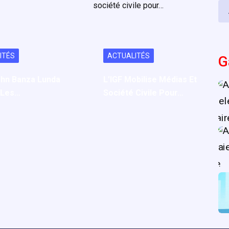
ITÉS
ACTUALITÉS
G
ohn Banza Lunda
L’IGF Mobilise Médias Et
 Les…
Société Civile Pour…