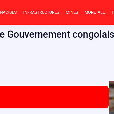
NALYSES
INFRASTRUCTURES
MINES
MONDIALE
T
 le Gouvernement congolais