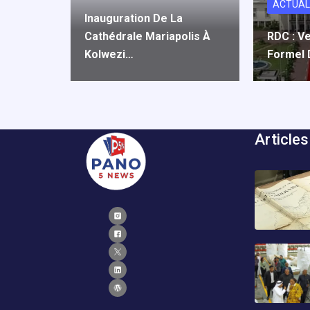
ACTUAL
Inauguration De La
Cathédrale Mariapolis À
RDC : V
Kolwezi…
Formel
Articles