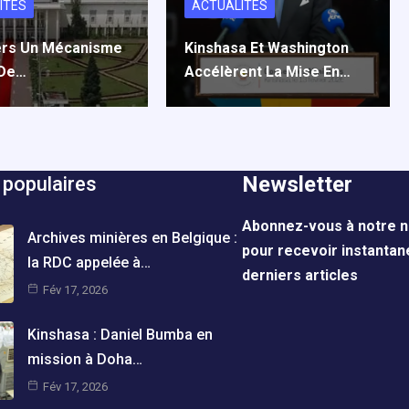
ITÉS
ACTUALITÉS
ers Un Mécanisme
Kinshasa Et Washington
 De…
Accélèrent La Mise En…
Newsletter
 populaires
Abonnez-vous à notre n
Archives minières en Belgique :
pour recevoir instanta
la RDC appelée à…
derniers articles
Fév 17, 2026
Kinshasa : Daniel Bumba en
mission à Doha…
Fév 17, 2026