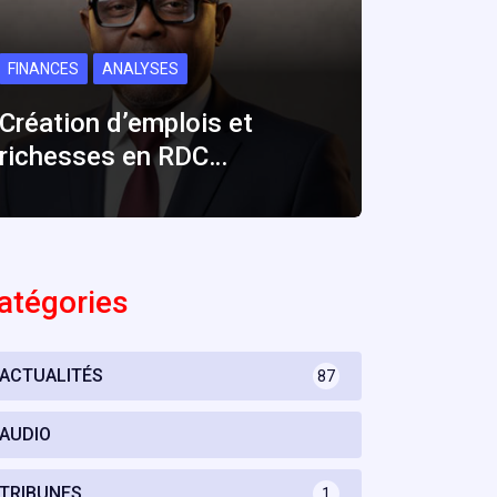
FINANCES
ANALYSES
Création d’emplois et
richesses en RDC…
atégories
ACTUALITÉS
87
AUDIO
TRIBUNES
1