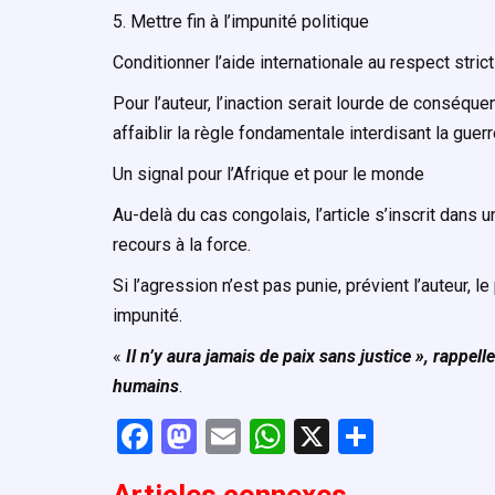
5. Mettre fin à l’impunité politique
Conditionner l’aide internationale au respect strict 
Pour l’auteur, l’inaction serait lourde de conséqu
affaiblir la règle fondamentale interdisant la guerr
Un signal pour l’Afrique et pour le monde
Au-delà du cas congolais, l’article s’inscrit dans
recours à la force.
Si l’agression n’est pas punie, prévient l’auteur, l
impunité.
«
Il n’y aura jamais de paix sans justice », rappell
humains
.
F
M
E
W
X
P
a
a
m
h
ar