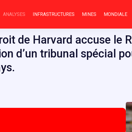
ANALYSES
INFRASTRUCTURES
MINES
MONDIALE
roit de Harvard accuse le 
ion d’un tribunal spécial po
ys.