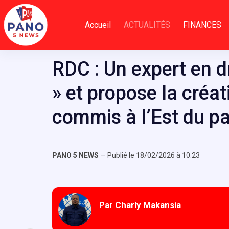
Passer
au
Accueil
ACTUALITÉS
FINANCES
contenu
RDC : Un expert en d
» et propose la créat
commis à l’Est du pa
PANO 5 NEWS
— Publié le 18/02/2026 à 10:23
Par Charly Makansia