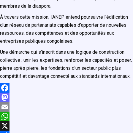
membres de la diaspora.
À travers cette mission, l’ANEP entend poursuivre l’édification
d’un réseau de partenariats capables d’apporter de nouvelles
ressources, des compétences et des opportunités aux
entreprises publiques congolaises.
Une démarche qui s’inscrit dans une logique de construction
collective : unir les expertises, renforcer les capacités et poser,
pierre après pierre, les fondations d’un secteur public plus
compétitif et davantage connecté aux standards internationaux.
F
a
M
c
a
E
e
s
m
W