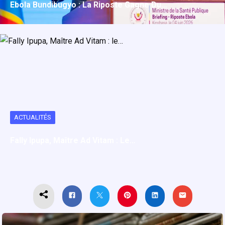
Ebola Bundibugyo : La Riposte Gagne Du…
ACTUALITÉS
Fally Ipupa, Maître Ad Vitam : Le…