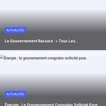
o
d
A
er
o
o
p
k
n
p
ACTUALITÉS
Le Gouvernement Rassure : « Tous Les…
ACTUALITÉS
Énergie : Le Gouvernement Congolais Sollicité Pour…