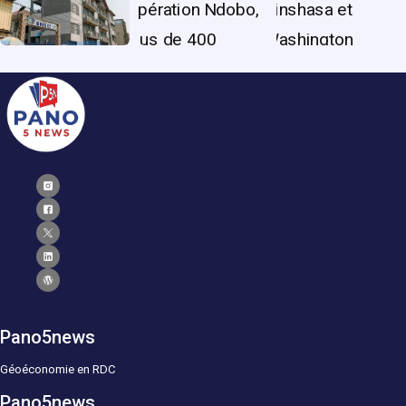
Pano5news
Géoéconomie en RDC
Pano5news