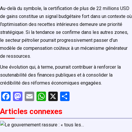
Au-delà du symbole, la certification de plus de 22 millions USD
de gains constitue un signal budgétaire fort dans un contexte où
l’optimisation des recettes intérieures demeure une priorité
stratégique. Si la tendance se confirme dans les autres zones,
le secteur pétrolier pourrait progressivement passer d’un
modèle de compensation coûteux à un mécanisme générateur
de ressources.
Une évolution qui, à terme, pourrait contribuer à renforcer la
soutenabilité des finances publiques et à consolider la
crédibilité des réformes économiques engagées.
F
M
E
W
X
P
a
a
m
h
ar
Articles connexe
s
ce
st
ail
at
ta
b
o
s
g