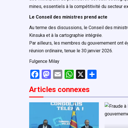
mines, essentiels à la compétitivité du secteur ext
Le Conseil des ministres prend acte
Au terme des discussions, le Conseil des ministres
Kinsuka et à la cartographie intégrée.
Par ailleurs, les membres du gouvernement ont é
réunion ordinaire, tenue le 30 janvier 2026.
Fulgence Milay
F
M
E
W
X
P
a
a
m
h
ar
Articles connexe
s
ce
st
ail
at
ta
b
o
s
g
o
d
A
er
o
o
p