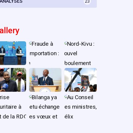
ANALYSES
23
allery