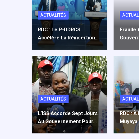
k
n
p
ACTUALITÉS
ACTUAL
RDC : Le P-DDRCS
Fraude À
Accélère La Réinsertion…
Gouver
ACTUALITÉS
ACTUAL
L’ISS Accorde Sept Jours
RDC : À 
Au Gouvernement Pour…
Muyaya 