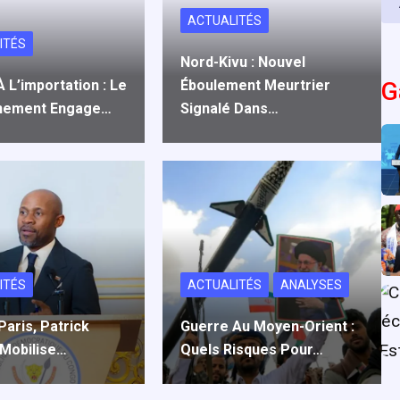
ACTUALITÉS
ITÉS
Nord-Kivu : Nouvel
 L’importation : Le
Éboulement Meurtrier
G
nement Engage…
Signalé Dans…
ITÉS
ACTUALITÉS
ANALYSES
Paris, Patrick
Guerre Au Moyen-Orient :
Mobilise…
Quels Risques Pour…