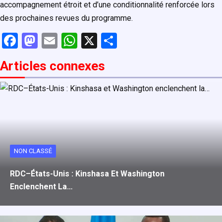
accompagnement étroit et d’une conditionnalité renforcée lors
des prochaines revues du programme.
F
M
E
W
X
P
a
a
m
h
ar
Articles connexe
s
ce
st
ail
at
ta
b
o
s
g
o
d
A
er
o
o
p
k
n
p
NON CLASSÉ
RDC–États-Unis : Kinshasa Et Washington
Enclenchent La…