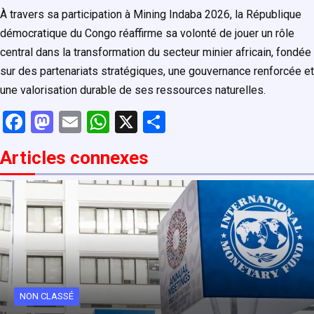
À travers sa participation à Mining Indaba 2026, la République
démocratique du Congo réaffirme sa volonté de jouer un rôle
central dans la transformation du secteur minier africain, fondée
sur des partenariats stratégiques, une gouvernance renforcée et
une valorisation durable de ses ressources naturelles.
F
M
E
W
X
P
a
a
m
h
ar
Articles connexe
s
ce
st
ail
at
ta
b
o
s
g
o
d
A
er
o
o
p
k
n
p
NON CLASSÉ