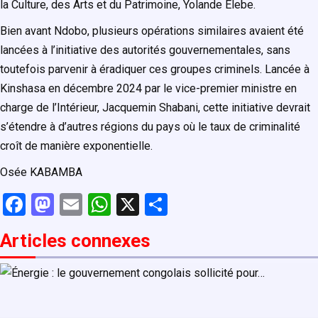
la Culture, des Arts et du Patrimoine, Yolande Elebe.
Bien avant Ndobo, plusieurs opérations similaires avaient été
lancées à l’initiative des autorités gouvernementales, sans
toutefois parvenir à éradiquer ces groupes criminels. Lancée à
Kinshasa en décembre 2024 par le vice-premier ministre en
charge de l’Intérieur, Jacquemin Shabani, cette initiative devrait
s’étendre à d’autres régions du pays où le taux de criminalité
croît de manière exponentielle.
Osée KABAMBA
F
M
E
W
X
P
a
a
m
h
ar
Articles connexe
s
ce
st
ail
at
ta
b
o
s
g
o
d
A
er