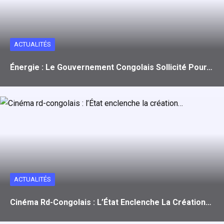
o
o
p
k
n
p
ACTUALITÉS
Énergie : Le Gouvernement Congolais Sollicité Pour…
ACTUALITÉS
Cinéma Rd-Congolais : L’État Enclenche La Création…