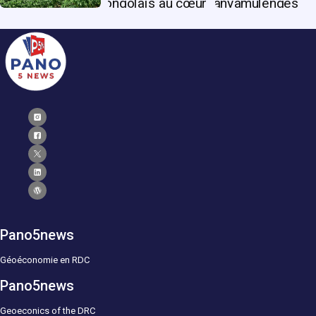
Pano5news
Géoéconomie en RDC
Pano5news
Geoeconics of the DRC