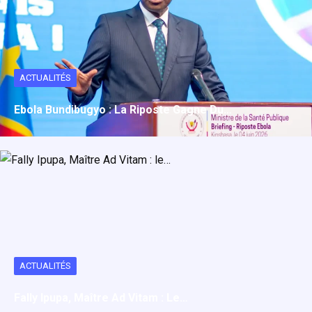
n
A
t
p
a
p
g
ACTUALITÉS
e
r
Ebola Bundibugyo : La Riposte Gagne Du…
ACTUALITÉS
Fally Ipupa, Maître Ad Vitam : Le…