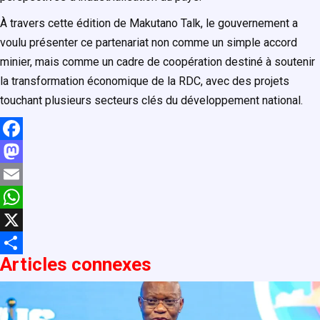
À travers cette édition de Makutano Talk, le gouvernement a
voulu présenter ce partenariat non comme un simple accord
minier, mais comme un cadre de coopération destiné à soutenir
la transformation économique de la RDC, avec des projets
touchant plusieurs secteurs clés du développement national.
F
a
M
c
a
E
e
s
m
W
b
t
a
h
X
Articles connexe
s
o
o
i
a
P
o
d
l
t
a
k
o
s
r