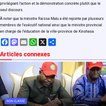
privilégiant l’action et la démonstration concrète plutôt que le
seul discours.
À noter que la ministre Raïssa Malu a été rejointe par plusieurs
membres de l’exécutif national ainsi que le ministre provincial
en charge de l’éducation de la ville-province de Kinshasa.
F
M
E
W
X
P
a
a
m
h
ar
Articles connexe
s
ce
st
ail
at
ta
b
o
s
g
o
d
A
er
o
o
p
k
n
p
NON CLASSÉ