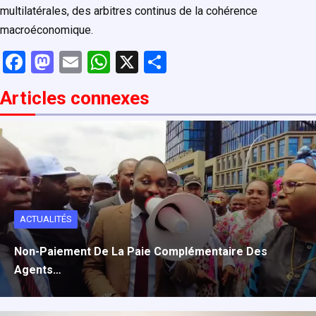
multilatérales, des arbitres continus de la cohérence
macroéconomique.
F
M
E
W
X
P
a
a
m
h
ar
Articles connexe
s
ce
st
ail
at
ta
b
o
s
g
o
d
A
er
o
o
p
k
n
p
ACTUALITÉS
Non-Paiement De La Paie Complémentaire Des
Agents…