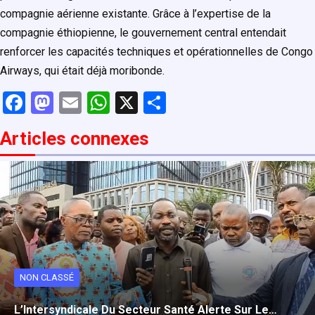
compagnie aérienne existante. Grâce à l’expertise de la
compagnie éthiopienne, le gouvernement central entendait
renforcer les capacités techniques et opérationnelles de Congo
Airways, qui était déjà moribonde.
F
M
E
W
X
P
a
a
m
h
ar
Articles connexe
s
ce
st
ail
at
ta
b
o
s
g
o
d
A
er
o
o
p
k
n
p
NON CLASSÉ
L’Intersyndicale Du Secteur Santé Alerte Sur Le…