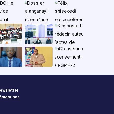
ewsletter
nément nos