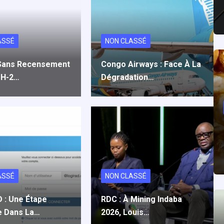
ASSÉ
NON CLASSÉ
Sans Recensement
Congo Airways : Face À La
PH-2…
Dégradation…
ASSÉ
NON CLASSÉ
 : Une Étape
RDC : À Mining Indaba
e Dans La…
2026, Louis…