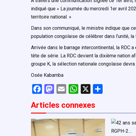
À travers une communication signée ce 1er avril, 
indiqué que « La journée du mercredi 1er avril 2
territoire national. »
Dans son communiqué, le ministre indique que cet
population congolaise de célébrer dans l’unité, la f
Arrivée dans le barrage intercontinental, la RDC a
tête de série. La RDC devient la dixième nation a
groupe K, la sélection nationale congolaise devra 
Osée Kabamba
F
M
E
W
X
P
a
a
m
h
ar
Articles connexe
s
ce
st
ail
at
ta
b
o
s
g
o
d
A
er