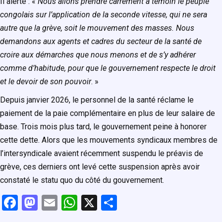
Il alerte : «
Nous allons prendre carrément à témoin le peuple
congolais sur l’application de la seconde vitesse, qui ne sera
autre que la grève, soit le mouvement des masses. Nous
demandons aux agents et cadres du secteur de la santé de
croire aux démarches que nous menons et de s’y adhérer
comme d’habitude, pour que le gouvernement respecte le droit
et le devoir de son pouvoir
. »
Depuis janvier 2026, le personnel de la santé réclame le
paiement de la paie complémentaire en plus de leur salaire de
base. Trois mois plus tard, le gouvernement peine à honorer
cette dette. Alors que les mouvements syndicaux membres de
l’intersyndicale avaient récemment suspendu le préavis de
grève, ces derniers ont levé cette suspension après avoir
constaté le statu quo du côté du gouvernement.
F
M
E
W
X
P
a
a
m
h
ar