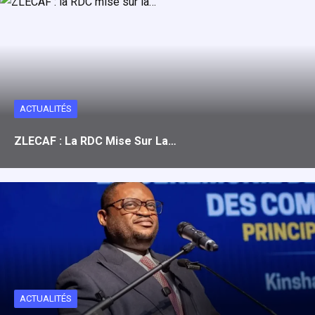
b
o
s
g
o
d
A
er
o
o
p
k
n
p
ACTUALITÉS
ZLECAF : La RDC Mise Sur La…
ACTUALITÉS