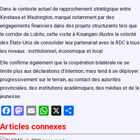
Dans le contexte actuel de rapprochement stratégique entre
Kinshasa et Washington, marqué notamment par des
engagements financiers dans des projets structurants tels que
le corridor de Lobito, cette visite à Kisangani illustre la volonté
des États-Unis de consolider leur partenariat avec la RDC à tous
les niveaux : institutionnel, économique et local.
Elle confirme également que la coopération bilatérale ne se
limite plus aux déclarations d’intention, mais tend à se déployer
progressivement sur le terrain, au contact des autorités
provinciales, des institutions académiques, des médias et de la
jeunesse.
F
M
E
W
X
P
a
a
m
h
ar
Articles connexe
s
ce
st
ail
at
ta