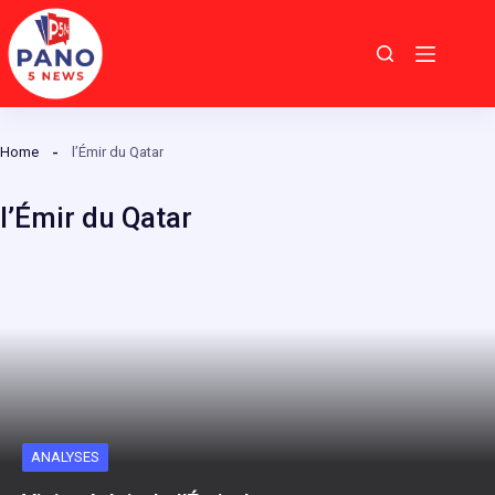
Passer
au
contenu
Home
l’Émir du Qatar
l’Émir du Qatar
ANALYSES