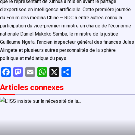
que le représentant de Xinhua a mis en avant le partage
d’expertises en intelligence artificielle. Cette première journée
du Forum des médias Chine – RDC a entre autres connu la
participation du vice-premier ministre en charge de l’économie
nationale Daniel Mukoko Samba, le ministre de la justice
Guillaume Ngefa, l’ancien inspecteur général des finances Jules
Alingete et plusieurs autres personnalités de la sphère
politique et médiatique du pays.
F
M
E
W
X
P
a
a
m
h
ar
Articles connexe
s
ce
st
ail
at
ta
b
o
s
g
o
d
A
er
o
o
p
k
n
p