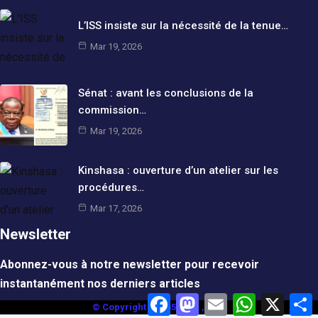
L’ISS insiste sur la nécessité de la tenue…
Mar 19, 2026
Sénat : avant les conclusions de la
commission…
Mar 19, 2026
Kinshasa : ouverture d’un atelier sur les
procédures…
Mar 17, 2026
Newsletter
Abonnez-vous à notre newsletter pour recevoir
instantanément nos derniers articles
F
M
E
W
X
© Copyright pano5news , 2025
a
a
m
h
a