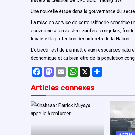
travers la création de DRC Gold Trading S.A.
Une nouvelle étape dans la gouvernance du secteu
La mise en service de cette raffinerie constitue u
gouvernance du secteur aurifère congolais, fondée s
locale et la protection des intérêts de la Nation.
L’objectif est de permettre aux ressources natu
économique et au bien-être de la population cong
F
M
E
W
X
P
a
a
m
h
ar
Articles connexe
s
ce
st
ail
at
ta
b
o
s
g
o
d
A
er
o
o
p
k
n
p