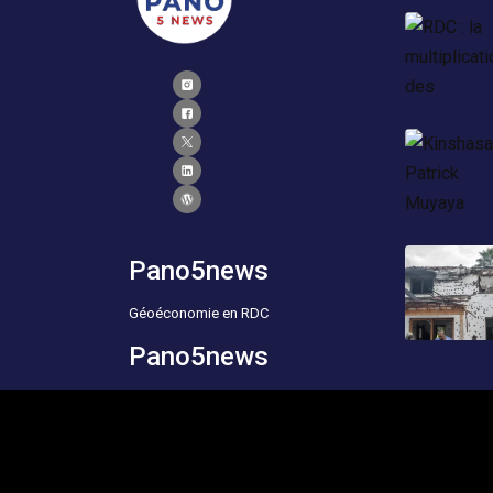
Pano5news
Géoéconomie en RDC
Pano5news
Geoeconics of the DRC