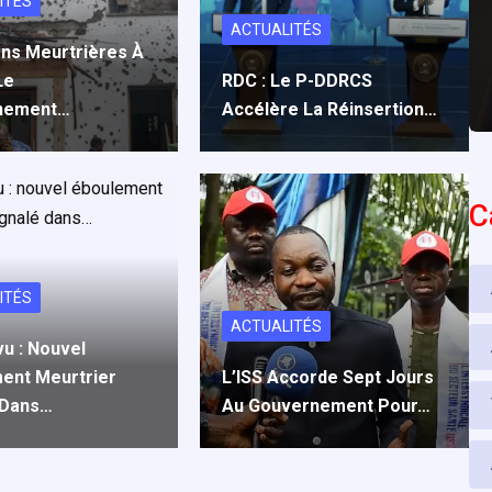
ITÉS
ACTUALITÉS
ons Meurtrières À
Le
RDC : Le P-DDRCS
nement…
Accélère La Réinsertion…
C
ITÉS
ACTUALITÉS
vu : Nouvel
ent Meurtrier
L’ISS Accorde Sept Jours
 Dans…
Au Gouvernement Pour…