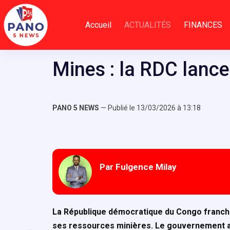
Passer
au
Accueil
ACTUALITÉS
FINANCES
contenu
Mines : la RDC lance 
PANO 5 NEWS
— Publié le 13/03/2026 à 13:18
Par Fulgence Milay
La République démocratique du Congo franchi
ses ressources minières. Le gouvernement a 