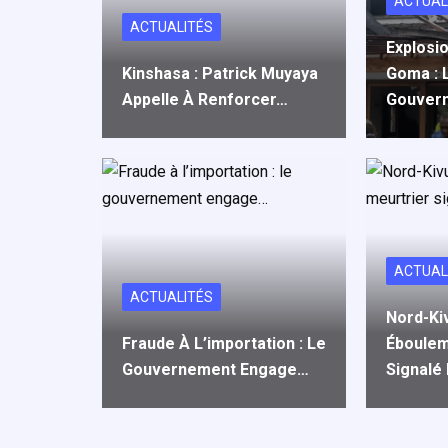
ACTUAL
ACTUALITÉS
Explosi
Kinshasa : Patrick Muyaya
Goma : 
Appelle À Renforcer…
Gouver
ACTUAL
ACTUALITÉS
Nord-Ki
Fraude À L’importation : Le
Éboulem
Gouvernement Engage…
Signalé