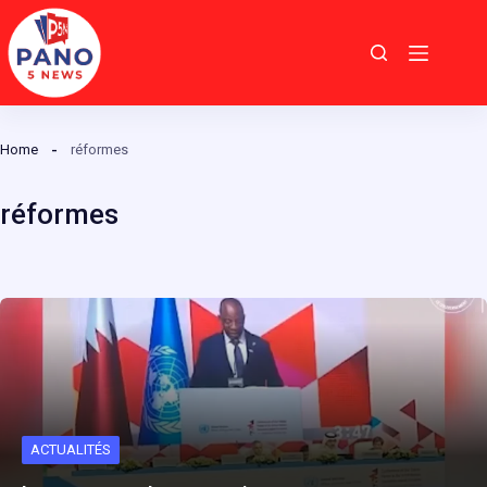
Passer
au
contenu
Home
réformes
réformes
ACTUALITÉS