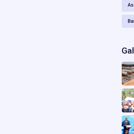
As
Ba
Gal