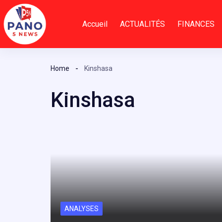
Passer
au
Accueil
ACTUALITÉS
FINANCES
contenu
Home
Kinshasa
Kinshasa
ANALYSES