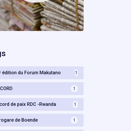
gs
ᵉ édition du Forum Makutano
1
CCORD
1
cord de paix RDC -Rwanda
1
rogare de Boende
1