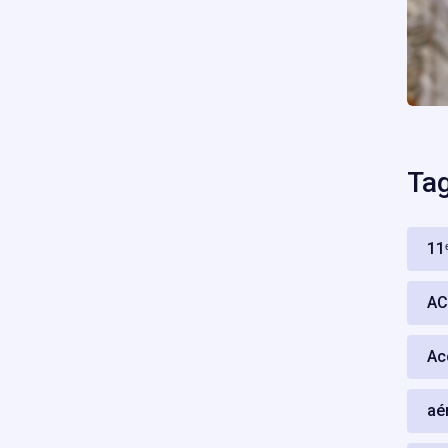
Ta
11
A
Ac
aé