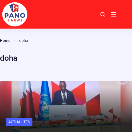
Passer
au
contenu
Home
doha
doha
ACTUALITÉS