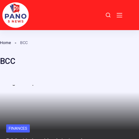
Passer
au
contenu
Home
BCC
BCC
FINANCES