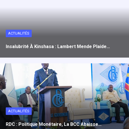
o
o
p
k
n
p
ACTUALITÉS
Insalubrité À Kinshasa : Lambert Mende Plaide…
ACTUALITÉS
RDC : Politique Monétaire, La BCC Abaisse…