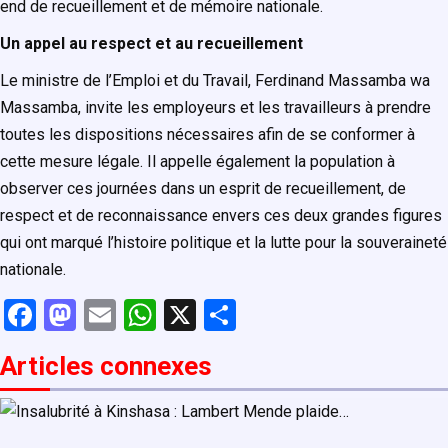
end de recueillement et de mémoire nationale.
Un appel au respect et au recueillement
Le ministre de l’Emploi et du Travail, Ferdinand Massamba wa
Massamba, invite les employeurs et les travailleurs à prendre
toutes les dispositions nécessaires afin de se conformer à
cette mesure légale. Il appelle également la population à
observer ces journées dans un esprit de recueillement, de
respect et de reconnaissance envers ces deux grandes figures
qui ont marqué l’histoire politique et la lutte pour la souveraineté
nationale.
F
M
E
W
X
P
a
a
m
h
ar
Articles connexe
s
ce
st
ail
at
ta
b
o
s
g
o
d
A
er