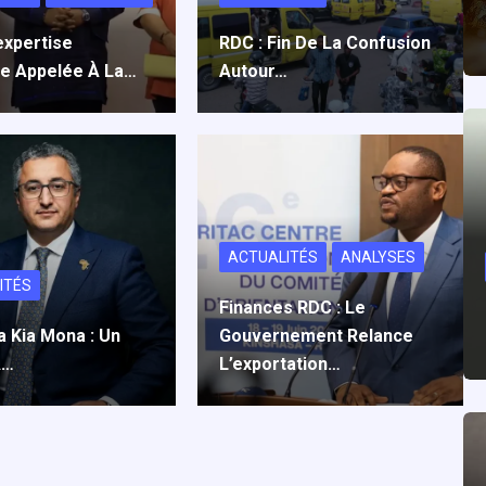
expertise
RDC : Fin De La Confusion
se Appelée À La…
Autour…
ACTUALITÉS
ANALYSES
ITÉS
Finances RDC : Le
a Kia Mona : Un
Gouvernement Relance
À…
L’exportation…