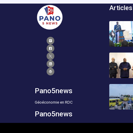
Articles
Pano5news
Géoéconomie en RDC
Pano5news
Geoeconics of the DRC