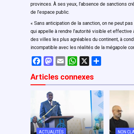
provinces. À ses yeux, l’absence de sanctions créd
de l’espace public.
« Sans anticipation de la sanction, on ne peut p
qui appelle à rendre l’autorité visible et effective
des villes les plus agréables du continent, à cond
incompatible avec les réalités de la mégapole co
F
M
E
W
X
P
a
a
m
h
ar
Articles connexe
s
ce
st
ail
at
ta
b
o
s
g
o
d
A
er
o
o
p
k
n
p
ACTUALITÉS
NON CL