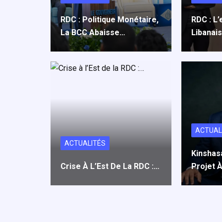
RDC : Politique Monétaire,
RDC : L’
La BCC Abaisse…
Libanai
ACTUAL
ACTUALITÉS
Kinshas
Crise À L’Est De La RDC :…
Projet 