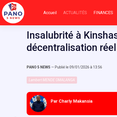
Passer
au
Accueil
ACTUALITÉS
FINANCES
contenu
Insalubrité à Kinsh
décentralisation réel
PANO 5 NEWS
— Publié le 09/01/2026 à 13:56
Lambert MENDE OMALANGA
Par Charly Makansia