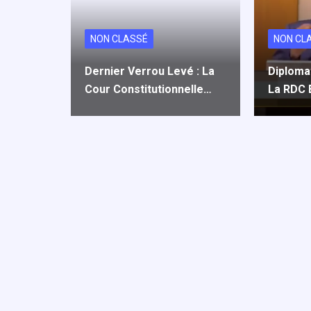
k
n
p
NON CLASSÉ
NON CL
Dernier Verrou Levé : La
Diploma
Cour Constitutionnelle…
La RDC 