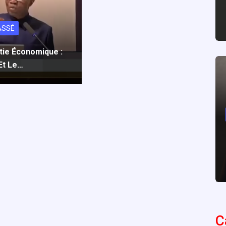
ASSÉ
tie Économique :
Et Le…
C