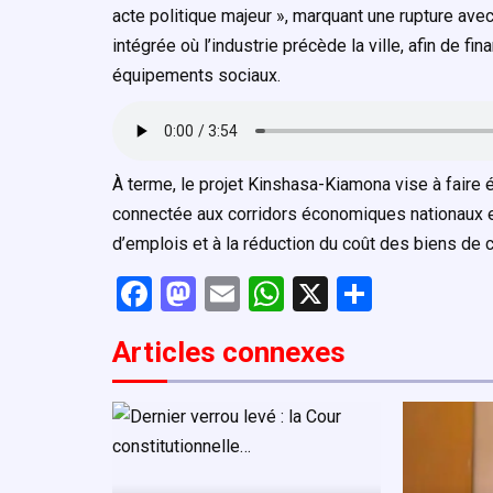
acte politique majeur », marquant une rupture avec
intégrée où l’industrie précède la ville, afin de f
équipements sociaux.
À terme, le projet Kinshasa-Kiamona vise à faire é
connectée aux corridors économiques nationaux et
d’emplois et à la réduction du coût des biens de
F
M
E
W
X
P
a
a
m
h
ar
Articles connexe
s
ce
st
ail
at
ta
b
o
s
g
o
d
A
er
o
o
p