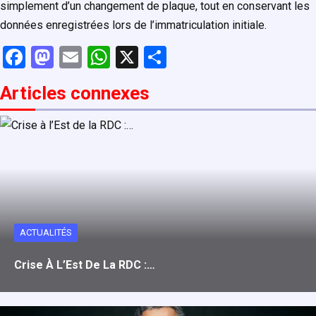
simplement d’un changement de plaque, tout en conservant les
données enregistrées lors de l’immatriculation initiale.
F
M
E
W
X
P
a
a
m
h
ar
Articles connexe
s
ce
st
ail
at
ta
b
o
s
g
o
d
A
er
o
o
p
k
n
p
ACTUALITÉS
Crise À L’Est De La RDC :…