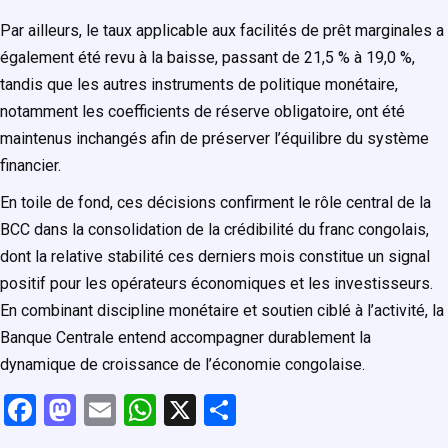
Par ailleurs, le taux applicable aux facilités de prêt marginales a
également été revu à la baisse, passant de 21,5 % à 19,0 %,
tandis que les autres instruments de politique monétaire,
notamment les coefficients de réserve obligatoire, ont été
maintenus inchangés afin de préserver l’équilibre du système
financier.
En toile de fond, ces décisions confirment le rôle central de la
BCC dans la consolidation de la crédibilité du franc congolais,
dont la relative stabilité ces derniers mois constitue un signal
positif pour les opérateurs économiques et les investisseurs.
En combinant discipline monétaire et soutien ciblé à l’activité, la
Banque Centrale entend accompagner durablement la
dynamique de croissance de l’économie congolaise.
F
M
E
W
X
P
a
a
m
h
ar