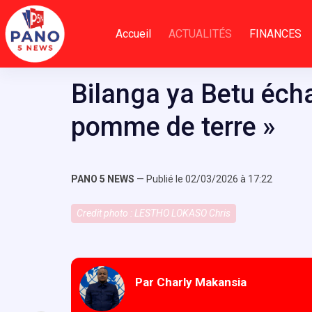
Passer
au
Accueil
ACTUALITÉS
FINANCES
contenu
Bilanga ya Betu éch
pomme de terre »
PANO 5 NEWS
— Publié le 02/03/2026 à 17:22
Credit photo : LESTHO LOKASO Chris
Par Charly Makansia