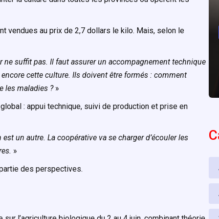
endues au prix de 2,7 dollars le kilo. Mais, selon le
er ne suffit pas. Il faut assurer un accompagnement technique
encore cette culture. Ils doivent être formés : comment
e les maladies ?
»
obal : appui technique, suivi de production et prise en
C
n est un autre. La coopérative va se charger d’écouler les
res.
»
partie des perspectives.
sur l’agriculture biologique du 2 au 4 juin, combinant théorie