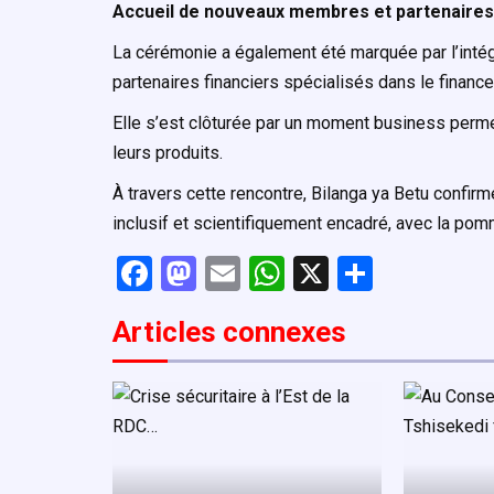
Accueil de nouveaux membres et partenaires
La cérémonie a également été marquée par l’inté
partenaires financiers spécialisés dans le financ
Elle s’est clôturée par un moment business perm
leurs produits.
À travers cette rencontre, Bilanga ya Betu confir
inclusif et scientifiquement encadré, avec la p
F
M
E
W
X
P
a
a
m
h
ar
Articles connexe
s
ce
st
ail
at
ta
b
o
s
g
o
d
A
er
o
o
p
k
n
p