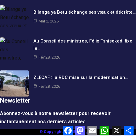
Bilanga ya Betu échange ses vœux et décrète…
Mar 2, 2026
Au Conseil des ministres, Félix Tshisekedi fixe
le…
Fév 28, 2026
ZLECAF : la RDC mise sur la modernisation…
Fév 28, 2026
Newsletter
Abonnez-vous à notre newsletter pour recevoir
instantanément nos derniers articles
F
M
E
W
X
© Copyright pano5news , 2025
a
a
m
h
a