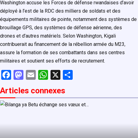
Washington accuse les Forces de défense rwandaises d’avoir
déployé à l’est de la RDC des milliers de soldats et des
équipements militaires de pointe, notamment des systèmes de
brouillage GPS, des systèmes de défense aérienne, des
drones et d’autres matériels. Selon Washington, Kigali
contribuerait au financement de la rébellion armée du M23,
assure la formation de ses combattants dans ses centres
militaires et soutient ses efforts de recrutement.
F
M
E
W
X
P
a
a
m
h
ar
Articles connexe
s
ce
st
ail
at
ta
b
o
s
g
o
d
A
er
o
o
p
k
n
p