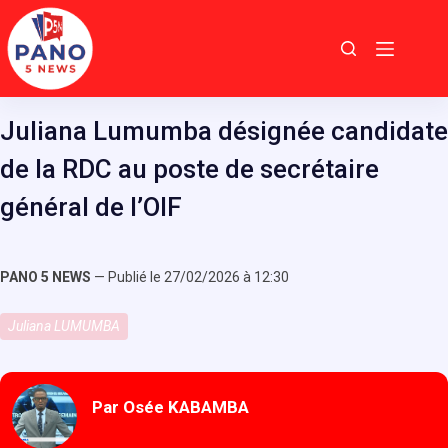
Passer
au
contenu
Juliana Lumumba désignée candidate
de la RDC au poste de secrétaire
général de l’OIF
PANO 5 NEWS
— Publié le 27/02/2026 à 12:30
Juliana LUMUMBA
Par Osée KABAMBA