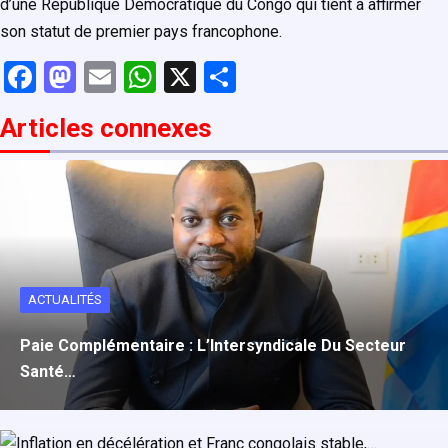
d’une République Démocratique du Congo qui tient à affirmer
son statut de premier pays francophone.
F
M
E
W
X
P
a
a
m
h
ar
Articles connexe
s
ce
st
ail
at
ta
b
o
s
g
o
d
A
er
o
o
p
k
n
p
ACTUALITÉS
Paie Complémentaire : L’Intersyndicale Du Secteur
Santé…