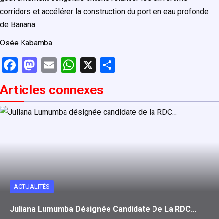
corridors et accélérer la construction du port en eau profonde
de Banana.
Osée Kabamba
F
M
E
W
X
P
a
a
m
h
ar
Articles connexe
s
ce
st
ail
at
ta
b
o
s
g
o
d
A
er
o
o
p
k
n
p
ACTUALITÉS
Juliana Lumumba Désignée Candidate De La RDC…