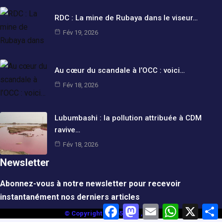
RDC : La mine de Rubaya dans le viseur…
Fév 19, 2026
Au cœur du scandale à l’OCC : voici…
Fév 18, 2026
Lubumbashi : la pollution attribuée à CDM
ravive…
Fév 18, 2026
Newsletter
Abonnez-vous à notre newsletter pour recevoir
instantanément nos derniers articles
F
M
E
W
X
© Copyright pano5news , 2025
a
a
m
h
a