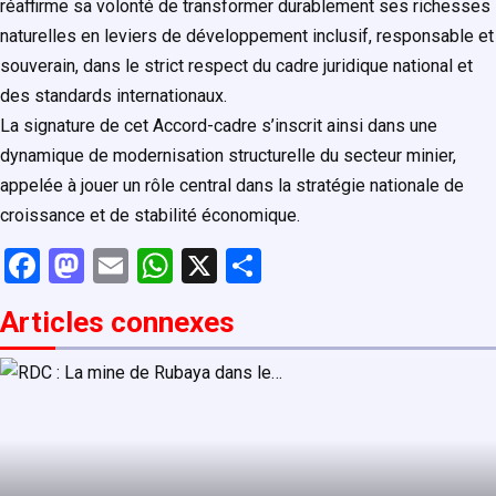
réaffirme sa volonté de transformer durablement ses richesses
naturelles en leviers de développement inclusif, responsable et
souverain, dans le strict respect du cadre juridique national et
des standards internationaux.
La signature de cet Accord-cadre s’inscrit ainsi dans une
dynamique de modernisation structurelle du secteur minier,
appelée à jouer un rôle central dans la stratégie nationale de
croissance et de stabilité économique.
F
M
E
W
X
P
a
a
m
h
ar
Articles connexe
s
ce
st
ail
at
ta
b
o
s
g
o
d
A
er
o
o
p
k
n
p