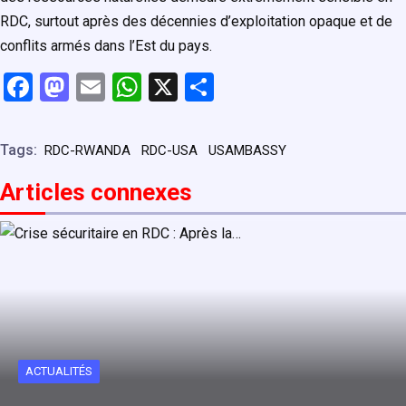
RDC, surtout après des décennies d’exploitation opaque et de
conflits armés dans l’Est du pays.
F
M
E
W
X
P
a
a
m
h
ar
ce
st
ail
at
ta
Tags:
RDC-RWANDA
RDC-USA
USAMBASSY
b
o
s
g
Articles connexe
s
o
d
A
er
o
o
p
k
n
p
ACTUALITÉS