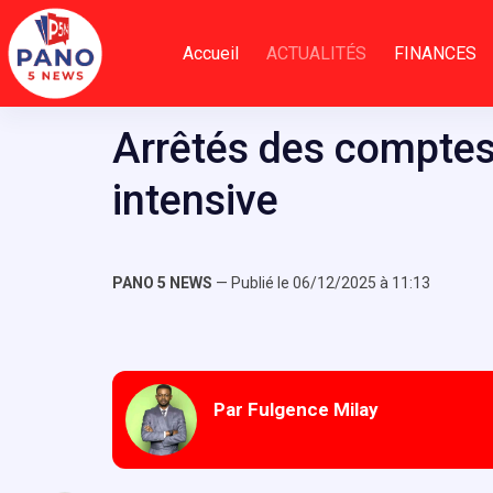
Passer
au
Accueil
ACTUALITÉS
FINANCES
contenu
Arrêtés des comptes
intensive
PANO 5 NEWS
— Publié le 06/12/2025 à 11:13
Par Fulgence Milay