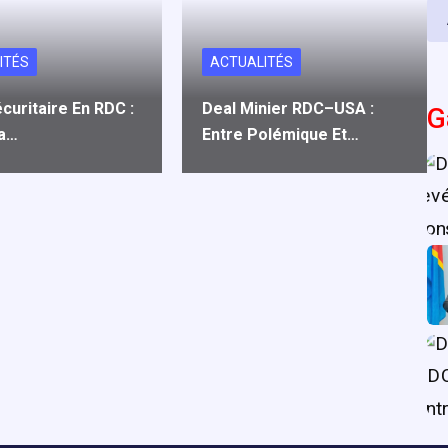
ITÉS
ACTUALITÉS
curitaire En RDC :
Deal Minier RDC–USA :
G
La…
Entre Polémique Et…