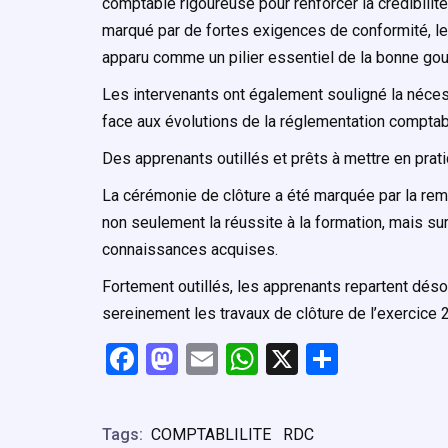
comptable rigoureuse pour renforcer la crédibili
marqué par de fortes exigences de conformité, le
apparu comme un pilier essentiel de la bonne gou
Les intervenants ont également souligné la néce
face aux évolutions de la réglementation comptabl
Des apprenants outillés et prêts à mettre en prat
La cérémonie de clôture a été marquée par la rem
non seulement la réussite à la formation, mais sur
connaissances acquises.
Fortement outillés, les apprenants repartent dés
sereinement les travaux de clôture de l’exercice 2
F
M
E
W
X
P
a
a
m
h
ar
ce
st
ail
at
ta
Tags:
COMPTABLILITE
RDC