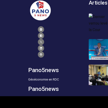
Articles
Pano5news
Géoéconomie en RDC
Pano5news
Geoeconics of the DRC