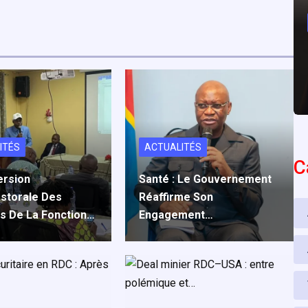
ITÉS
ACTUALITÉS
C
ersion
Santé : Le Gouvernement
storale Des
Réaffirme Son
és De La Fonction…
Engagement…