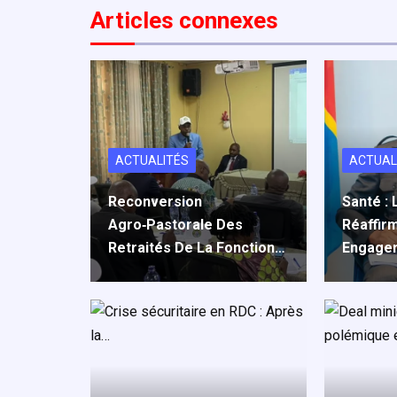
o
d
A
er
Articles connexe
s
o
o
p
k
n
p
ACTUALITÉS
ACTUAL
Reconversion
Santé :
Agro‑pastorale Des
Réaffir
Retraités De La Fonction…
Engage