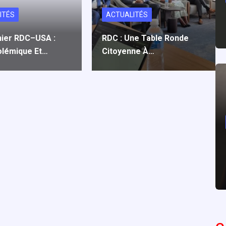
ITÉS
ACTUALITÉS
nier RDC–USA :
RDC : Une Table Ronde
olémique Et…
Citoyenne À…