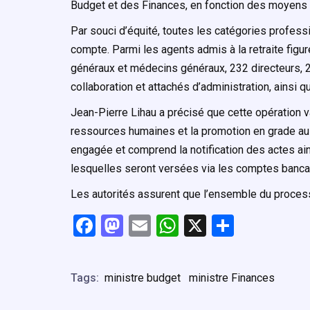
Budget et des Finances, en fonction des moyens 
Par souci d’équité, toutes les catégories profess
compte. Parmi les agents admis à la retraite fig
généraux et médecins généraux, 232 directeurs, 
collaboration et attachés d’administration, ainsi 
Jean-Pierre Lihau a précisé que cette opération va
ressources humaines et la promotion en grade au 
engagée et comprend la notification des actes ain
lesquelles seront versées via les comptes bancai
Les autorités assurent que l’ensemble du process
F
M
E
W
X
P
a
a
m
h
ar
ce
st
ail
at
ta
Tags:
ministre budget
ministre Finances
b
o
s
g