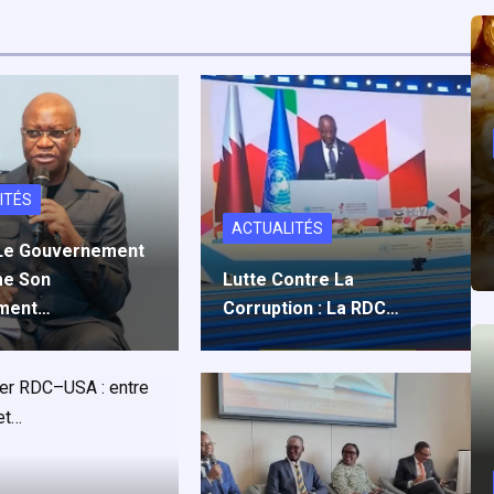
ITÉS
ACTUALITÉS
 Le Gouvernement
me Son
Lutte Contre La
ment…
Corruption : La RDC…