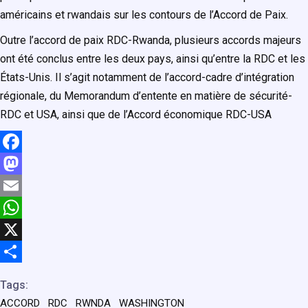
américains et rwandais sur les contours de l’Accord de Paix.
Outre l’accord de paix RDC-Rwanda, plusieurs accords majeurs
ont été conclus entre les deux pays, ainsi qu’entre la RDC et les
États-Unis. Il s’agit notamment de l’accord-cadre d’intégration
régionale, du Memorandum d’entente en matière de sécurité-
RDC et USA, ainsi que de l’Accord économique RDC-USA
F
a
M
c
a
E
e
s
m
W
b
t
a
h
X
o
o
i
a
P
Tags:
o
d
l
t
a
ACCORD
RDC
RWNDA
WASHINGTON