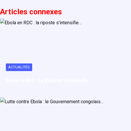
k
o
s
r
Articles connexe
s
n
A
t
p
a
p
g
e
r
ACTUALITÉS
Ebola En RDC : La Riposte S’intensifie…