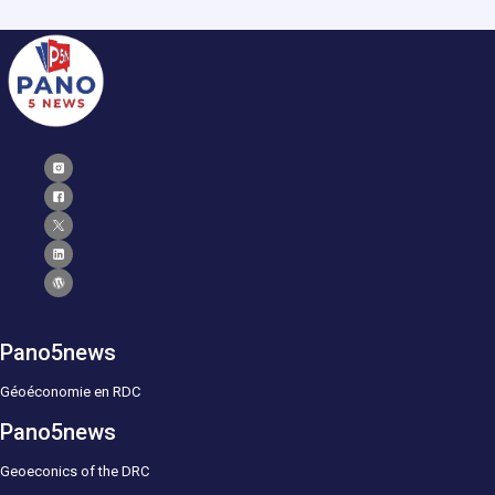
Pano5news
Géoéconomie en RDC
Pano5news
Geoeconics of the DRC