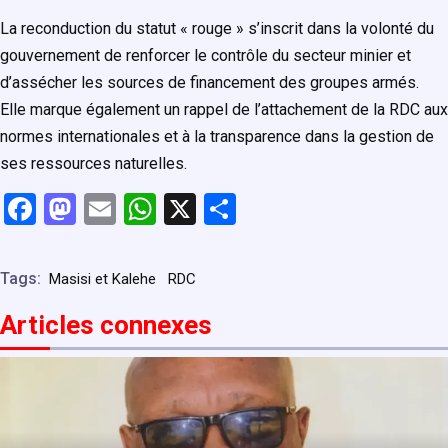
La reconduction du statut « rouge » s’inscrit dans la volonté du
gouvernement de renforcer le contrôle du secteur minier et
d’assécher les sources de financement des groupes armés.
Elle marque également un rappel de l’attachement de la RDC aux
normes internationales et à la transparence dans la gestion de
ses ressources naturelles.
F
M
E
W
X
P
a
a
m
h
ar
ce
st
ail
at
ta
Tags:
Masisi et Kalehe
RDC
b
o
s
g
Articles connexe
s
o
d
A
er
o
o
p
k
n
p