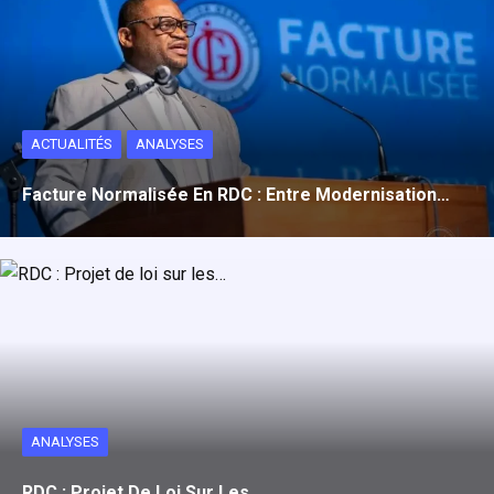
o
d
A
er
o
o
p
k
n
p
ACTUALITÉS
ANALYSES
Facture Normalisée En RDC : Entre Modernisation…
ANALYSES
RDC : Projet De Loi Sur Les…