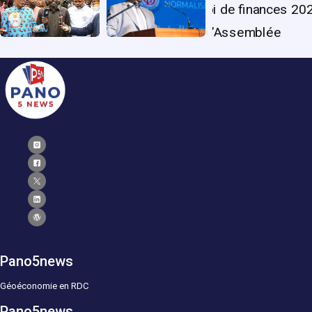
Pano5news
Géoéconomie en RDC
Pano5news