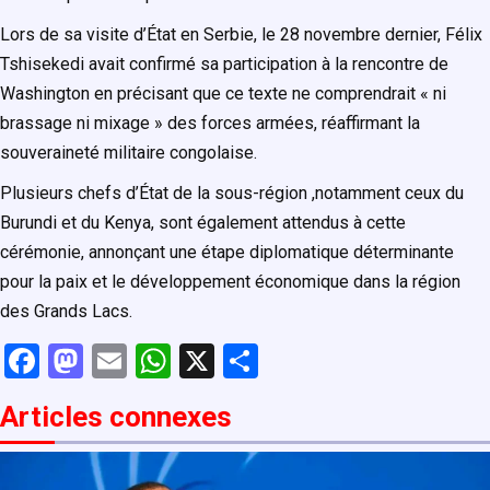
Lors de sa visite d’État en Serbie, le 28 novembre dernier, Félix
Tshisekedi avait confirmé sa participation à la rencontre de
Washington en précisant que ce texte ne comprendrait « ni
brassage ni mixage » des forces armées, réaffirmant la
souveraineté militaire congolaise.
Plusieurs chefs d’État de la sous-région ,notamment ceux du
Burundi et du Kenya, sont également attendus à cette
cérémonie, annonçant une étape diplomatique déterminante
pour la paix et le développement économique dans la région
des Grands Lacs.
F
M
E
W
X
P
a
a
m
h
ar
Articles connexe
s
ce
st
ail
at
ta
b
o
s
g