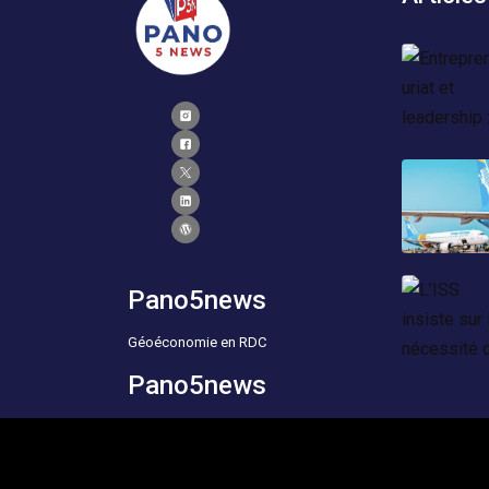
Pano5news
Géoéconomie en RDC
Pano5news
Geoeconics of the DRC