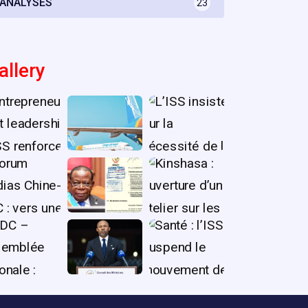
ANALYSES
23
allery