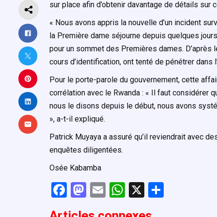
sur place afin d’obtenir davantage de détails sur 
« Nous avons appris la nouvelle d’un incident su
la Première dame séjourne depuis quelques jours 
pour un sommet des Premières dames. D’après les
cours d’identification, ont tenté de pénétrer dans
Pour le porte-parole du gouvernement, cette affaire
corrélation avec le Rwanda : « Il faut considér
nous le disons depuis le début, nous avons sys
», a-t-il expliqué.
Patrick Muyaya a assuré qu’il reviendrait avec d
enquêtes diligentées.
Osée Kabamba
F
M
E
W
X
P
a
a
m
h
ar
Articles connexe
s