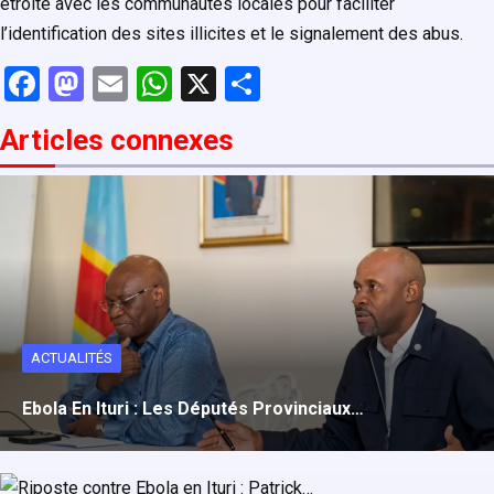
étroite avec les communautés locales pour faciliter
l’identification des sites illicites et le signalement des abus.
F
M
E
W
X
P
a
a
m
h
ar
Articles connexe
s
ce
st
ail
at
ta
b
o
s
g
o
d
A
er
o
o
p
k
n
p
ACTUALITÉS
Ebola En Ituri : Les Députés Provinciaux…