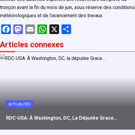
tronçon avant la fin du mois de juin, sous réserve des conditions
météorologiques et de l’avancement des travaux.
F
M
E
W
X
P
a
a
m
h
ar
Articles connexe
s
ce
st
ail
at
ta
b
o
s
g
o
d
A
er
o
o
p
k
n
p
ACTUALITÉS
RDC-USA: À Washington, DC, La Députée Grace…